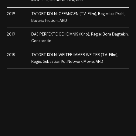
Mira Thiel, Madefor Film, ARD
2019
TATORT KÖLN: GEFANGEN (TV-Film), Regie: Isa Prahl,
Bavaria Fiction, ARD
2019
DAS PERFEKTE GEHEIMNIS (Kino), Regie: Bora Dagtekin,
Constantin
2018
TATORT KÖLN: WEITER IMMER WEITER (TV-Film),
Regie: Sebastian Ko, Network Movie, ARD
2018
SOLO FÜR WEISS: FÜR IMMER SCHWEIGEN (TV-Film),
Regie: Maria von Heland, Network Movie, ZDF
2017
NEBEN DER SPUR: DEIN WILLE GESCHEHE (TV-Film),
Regie: Anno Saul, Network Movie, ZDF
2016
BINNY UND DER GEIST (Serie), Regie: Bettina Blümner,
UFA Fiction, Disney Channel